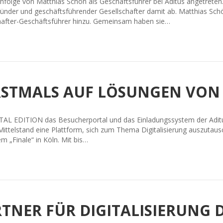
chfolge von Matthias Schön als Geschäftsführer bei Aditus angetreten
Gründer und geschäftsführender Gesellschafter damit ab. Matthias Sc
chafter-Geschäftsführer hinzu. Gemeinsam haben sie…
ERSTMALS AUF LÖSUNGEN VON
AL EDITION das Besucherportal und das Einladungssystem der Aditus 
Mittelstand eine Plattform, sich zum Thema Digitalisierung auszutaus
m „Finale“ in Köln. Mit bis…
RTNER FÜR DIGITALISIERUNG 