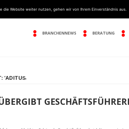
e die Website weiter nutzen, gehen wir von Ihrem Einverständnis aus.
BRANCHENNEWS
BERATUNG
 ‘ADITUS̵
ÜBERGIBT GESCHÄFTSFÜHRER