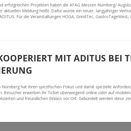
nd erfolgreichen Projekten haben die AFAG Messen Nürnberg/ Augsb
 aktuellen Meldung heißt. Dafür wurde ein neuer, langjähriger Vertra
f ADITUS. Für die Veranstaltungen HOGA, GrindTec, GastroTageWest, F
OOPERIERT MIT ADITUS BEI 
IERUNG
n Nürnberg hat ihren spezifischen Fokus und damit spezielle Anforderun
Besucher erwerben ihr Ticket überwiegend online oder auf mobilen 
izierten und freundlichen Einlass vor Ort. Gebündelt werden diese ze