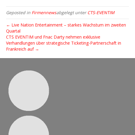
Geposted in
Firmennews
abgelegt unter
CTS-EVENTIM
← Live Nation Entertainment – starkes Wachstum im zweiten
Quartal
CTS EVENTIM und Fnac Darty nehmen exklusive
Verhandlungen über strategische Ticketing-Partnerschaft in
Frankreich auf →