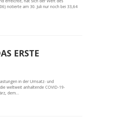
 erreichte, hat sich der Wert des
 notierte am 30. Juli nur noch bei 33,64
AS ERSTE
lastungen in der Umsatz- und
i die weltweit anhaltende COVID-19-
März, dem…