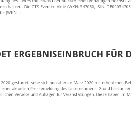
fang des Jahres mit etwas über 60 Euro einen vorläufigen Höchststand
u halbiert. Die CTS Eventim Aktie (WKN: 547030, ISIN: DE0005470306)
ktie (WKN:…
ET ERGEBNISEINBRUCH FÜR D
 2020 gestartet, sehe sich nun aber im März 2020 mit erheblichen Be
in einer aktuellen Pressemeldung des Unternehmens. Grund hierfür se
lichen Verbote und Auflagen für Veranstaltungen. Diese haben im 