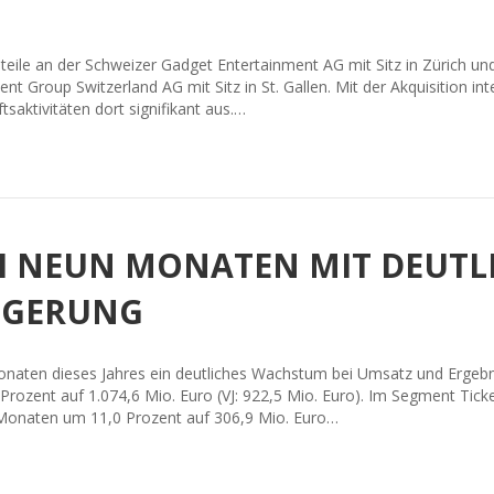
eile an der Schweizer Gadget Entertainment AG mit Sitz in Zürich
t Group Switzerland AG mit Sitz in St. Gallen. Mit der Akquisition 
saktivitäten dort signifikant aus.…
H NEUN MONATEN MIT DEUTL
IGERUNG
naten dieses Jahres ein deutliches Wachstum bei Umsatz und Ergebn
ozent auf 1.074,6 Mio. Euro (VJ: 922,5 Mio. Euro). Im Segment Tick
onaten um 11,0 Prozent auf 306,9 Mio. Euro…