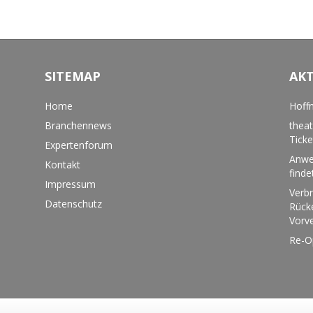
SITEMAP
AK
Home
Hoffn
Branchennews
theat
Tick
Expertenforum
Anwe
Kontakt
finde
Impressum
Verbr
Datenschutz
Rücke
Vorv
Re-O