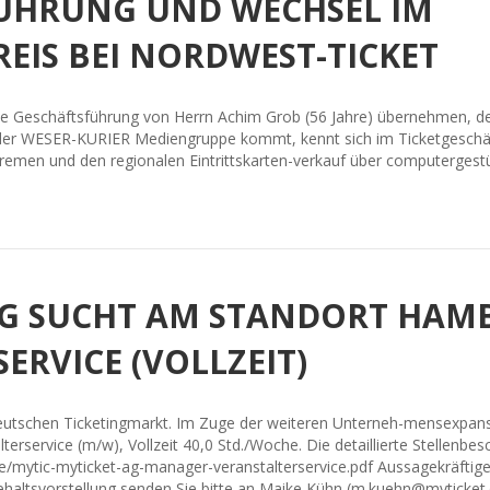
ÜHRUNG UND WECHSEL IM
EIS BEI NORDWEST-TICKET
die Geschäftsführung von Herrn Achim Grob (56 Jahre) übernehmen, der
er WESER-KURIER Mediengruppe kommt, kennt sich im Ticketgeschäft 
 Bremen und den regionalen Eintrittskarten-verkauf über computerge
AG SUCHT AM STANDORT HA
RVICE (VOLLZEIT)
im deutschen Ticketingmarkt. Im Zuge der weiteren Unterneh-mensexpa
rservice (m/w), Vollzeit 40,0 Std./Woche. Die detaillierte Stellenbes
te/mytic-myticket-ag-manager-veranstalterservice.pdf Aussagekräfti
ehaltsvorstellung senden Sie bitte an Maike Kühn (m.kuehn@myticket.