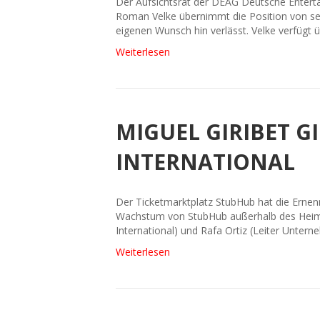
Der Aufsichtsrat der DEAG Deutsche Enterta
Roman Velke übernimmt die Position von se
eigenen Wunsch hin verlässt. Velke verfügt ü
Weiterlesen
MIGUEL GIRIBET 
INTERNATIONAL
Der Ticketmarktplatz StubHub hat die Ernenn
Wachstum von StubHub außerhalb des Heima
International) und Rafa Ortiz (Leiter Unter
Weiterlesen