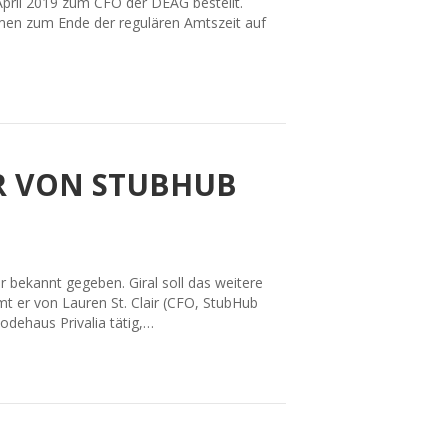
April 2019 zum CFO der DEAG bestellt.
men zum Ende der regulären Amtszeit auf
R VON STUBHUB
r bekannt gegeben. Giral soll das weitere
er von Lauren St. Clair (CFO, StubHub
odehaus Privalia tätig,…