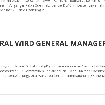
inment Aktiengesellschaft (DEAG), Berlin, hat Roman Velke zum 01. 
inem Vorgänger Ralph Quellmalz, der die DEAG im besten Einverneh
ber fast 20 Jahre Erfahrung in…
GIRAL WIRD GENERAL MANAGE
ung von Miguel Giribet Giral (41) zum internationalen Geschäftsführe
tmarktes USA vorantreiben und ausbauen. Diese Funktion übernimmt 
nehmensentwicklung). Giral war zuvor bei dem internationalen Online-M