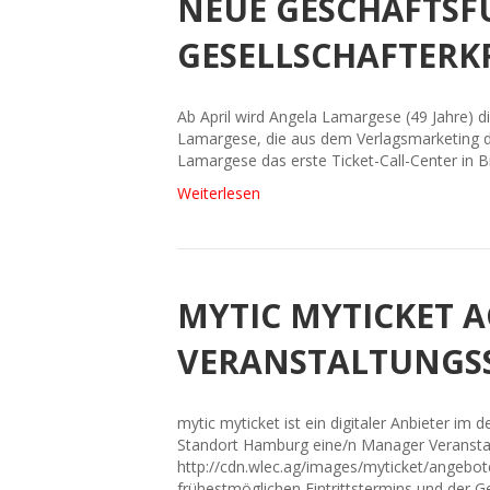
NEUE GESCHÄFTSF
GESELLSCHAFTERKR
Ab April wird Angela Lamargese (49 Jahre) 
Lamargese, die aus dem Verlagsmarketing d
Lamargese das erste Ticket-Call-Center in
Weiterlesen
MYTIC MYTICKET 
VERANSTALTUNGSSE
mytic myticket ist ein digitaler Anbieter 
Standort Hamburg eine/n Manager Veranstalte
http://cdn.wlec.ag/images/myticket/angebo
frühestmöglichen Eintrittstermins und der G