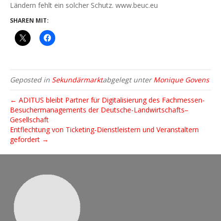
Ländern fehlt ein solcher Schutz. www.beuc.eu
SHAREN MIT:
Geposted in
Sekundärmarkt
abgelegt unter
Monique Govens
← ADITUS bleibt Partner für Digitalisierung des Fachmessen-
Besuchermanagements der Deutsche-Landwirtschafts–
Gesellschaft
Entflechtung von Ticketing-Dienstleistern und Veranstaltern
gefordert →