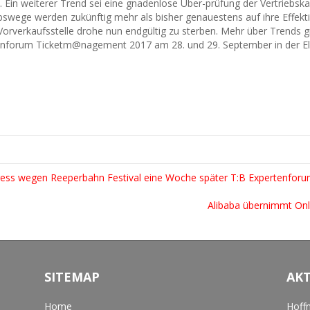
. Ein weiterer Trend sei eine gnadenlose Über-prüfung der Vertriebsk
iebswege werden zukünftig mehr als bisher genauestens auf ihre Effekt
 Vorverkaufsstelle drohe nun endgültig zu sterben. Mehr über Trends g
enforum Ticketm@nagement 2017 am 28. und 29. September in der El
 wegen Reeperbahn Festival eine Woche später T:B Expertenforu
Alibaba übernimmt Onl
SITEMAP
AK
Home
Hoffn