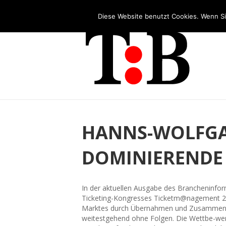
Tel: +49 (0)2253 5455 - 65
Diese Website benutzt Cookies. Wenn Si
HANNS-WOLFGAN
DOMINIERENDE 
In der aktuellen Ausgabe des Brancheninfor
Ticketing-Kongresses Ticketm@nagement 201
Marktes durch Übernahmen und Zusammenschlü
weitestgehend ohne Folgen. Die Wettbe-wer