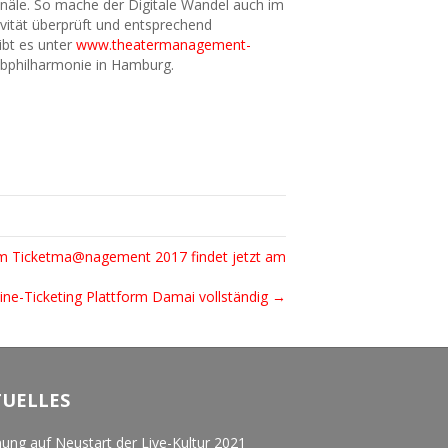
anäle. So mache der Digitale Wandel auch im
ivität überprüft und entsprechend
ibt es unter
www.theatermanagement-
bphilharmonie in Hamburg.
m Ticketma@nagement 2017 findet jetzt am
ine-Ticketing Plattform Damai vollständig →
TUELLES
ung auf Neustart der Live-Kultur 2021