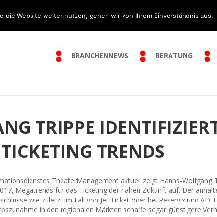
e die Website weiter nutzen, gehen wir von Ihrem Einverständnis aus.
BRANCHENNEWS
BERATUNG
G TRIPPE IDENTIFIZIERT
TICKETING TRENDS
mationsdienstes TheaterManagement aktuell zeigt Hanns-Wolfgang Tri
7, Megatrends für das Ticketing der nahen Zukunft auf. Der anhalte
sse wie zuletzt im Fall von Jet Ticket oder bei Reservix und AD Ti
bszunahme in den regionalen Märkten schaffe sogar günstigere Verha