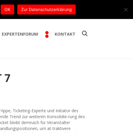
E-Mail:
info@trippe-beratung.de
OK
Zur Datenschutzerklärung
EXPERTENFORUM
KONTAKT
 7
ppe, Ticketing-Experte und Initiator des
nde Trend zur weiteren Konsolidie-rung des
cket bleibt demnach für Veranstalter
ndlungspositionen, um at-traktivere