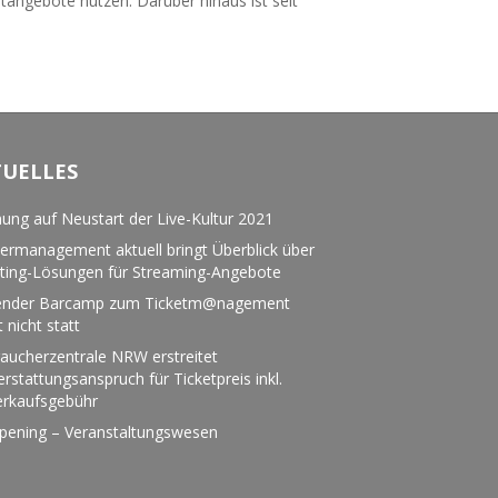
tangebote nutzen. Darüber hinaus ist seit
TUELLES
ung auf Neustart der Live-Kultur 2021
ermanagement aktuell bringt Überblick über
eting-Lösungen für Streaming-Angebote
nder Barcamp zum Ticketm@nagement
t nicht statt
aucherzentrale NRW erstreitet
rstattungsanspruch für Ticketpreis inkl.
erkaufsgebühr
pening – Veranstaltungswesen