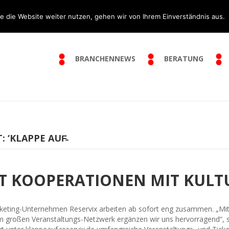
e die Website weiter nutzen, gehen wir von Ihrem Einverständnis aus.
BRANCHENNEWS
BERATUNG
 ‘KLAPPE AUF̵
ST KOOPERATIONEN MIT KULT
keting-Unternehmen Reservix arbeiten ab sofort eng zusammen. „Mit 
großen Veranstaltungs-Netzwerk ergänzen wir uns hervorragend“, s