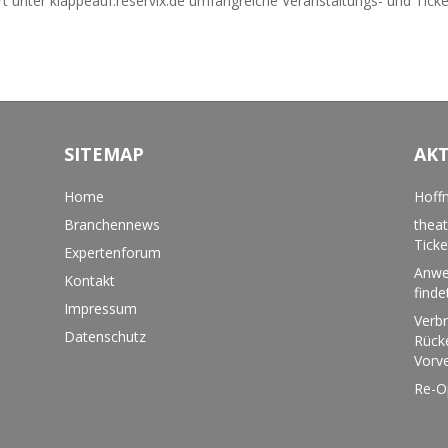
rt unter klappeauf.reservix.de umfangreiche Veranstaltungs- und Ticke
SITEMAP
AK
Home
Hoffn
Branchennews
theat
Tick
Expertenforum
Anwe
Kontakt
finde
Impressum
Verbr
Datenschutz
Rücke
Vorv
Re-O