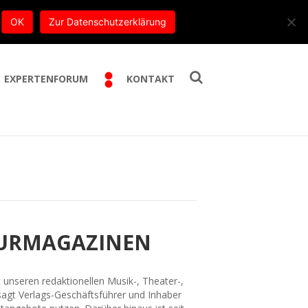
E-Mail:
info@trippe-beratung.de
OK
Zur Datenschutzerklärung
EXPERTENFORUM
KONTAKT
URMAGAZINEN
unseren redaktionellen Musik-, Theater-,
agt Verlags-Geschäftsführer und Inhaber