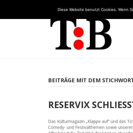
Tel: +49 (0)2253 5455 - 65
Diese Website benutzt Cookies. Wenn Si
BEITRÄGE MIT DEM STICHWORT:
RESERVIX SCHLIES
Das Kulturmagazin „Klappe auf“ und das Tic
Comedy- und Festivalthemen sowie unserem 