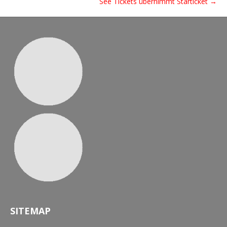
See Tickets übernimmt Starticket →
SITEMAP