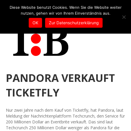
Tel: +49 (0)2253 5455 - 65
Diese Website benutzt Cookies. Wenn Sie die Website weiter
E-Mail:
info@trippe-beratung.de
nutzen, gehen wir von Ihrem Einverständnis aus.
OK
Zur Datenschutzerklärung
PANDORA VERKAUFT
TICKETFLY
Nur zwei Jahre nach dem Kauf von Ticketfly, hat Pandora, laut
Meldung der Nachrichtenplattform Techcrunch, den Service für
200 Millionen Dollar an Eventbrite verkauft. Das sind laut
Techcrunch 250 Millionen Dollar weniger als Pandora für die