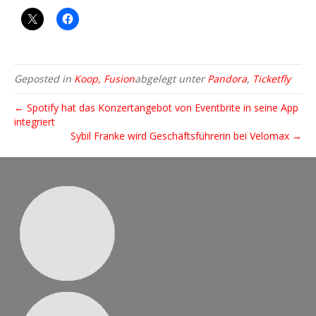
Geposted in
Koop, Fusion
abgelegt unter
Pandora
,
Ticketfly
← Spotify hat das Konzertangebot von Eventbrite in seine App
integriert
Sybil Franke wird Geschäftsführerin bei Velomax →