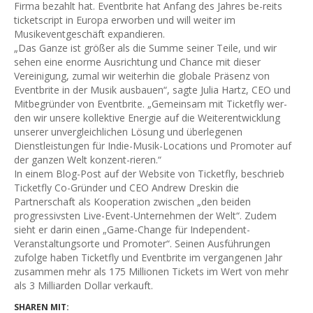
Firma bezahlt hat. Eventbrite hat Anfang des Jahres be-reits
ticketscript in Europa erworben und will weiter im
Musikeventgeschäft expandieren.
„Das Ganze ist größer als die Summe seiner Teile, und wir
sehen eine enorme Ausrichtung und Chance mit dieser
Vereinigung, zumal wir weiterhin die globale Präsenz von
Eventbrite in der Musik ausbauen“, sagte Julia Hartz, CEO und
Mitbegründer von Eventbrite. „Gemeinsam mit Ticketfly wer-
den wir unsere kollektive Energie auf die Weiterentwicklung
unserer unvergleichlichen Lösung und überlegenen
Dienstleistungen für Indie-Musik-Locations und Promoter auf
der ganzen Welt konzent-rieren.“
In einem Blog-Post auf der Website von Ticketfly, beschrieb
Ticketfly Co-Gründer und CEO Andrew Dreskin die
Partnerschaft als Kooperation zwischen „den beiden
progressivsten Live-Event-Unternehmen der Welt“. Zudem
sieht er darin einen „Game-Change für Independent-
Veranstaltungsorte und Promoter“. Seinen Ausführungen
zufolge haben Ticketfly und Eventbrite im vergangenen Jahr
zusammen mehr als 175 Millionen Tickets im Wert von mehr
als 3 Milliarden Dollar verkauft.
SHAREN MIT: