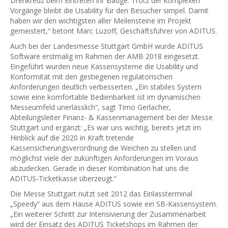
Drehkreuz beim Eintreten ihr Badge. Trotz der komplexen
Vorgänge bleibt die Usability für den Besucher simpel. Damit
haben wir den wichtigsten aller Meilensteine im Projekt
gemeistert,“ betont Marc Luzoff, Geschäftsführer von ADITUS.
Auch bei der Landesmesse Stuttgart GmbH wurde ADITUS
Software erstmalig im Rahmen der AMB 2018 eingesetzt.
Eingeführt wurden neue Kassensysteme die Usability und
Konformität mit den gestiegenen regulatorischen
Anforderungen deutlich verbesserten. „Ein stabiles System
sowie eine komfortable Bedienbarkeit ist im dynamischen
Messeumfeld unerlässlich“, sagt Timo Gerlacher,
Abteilungsleiter Finanz- & Kassenmanagement bei der Messe
Stuttgart und ergänzt: „Es war uns wichtig, bereits jetzt im
Hinblick auf die 2020 in Kraft tretende
Kassensicherungsverordnung die Weichen zu stellen und
möglichst viele der zukünftigen Anforderungen im Voraus
abzudecken. Gerade in dieser Kombination hat uns die
ADITUS-Ticketkasse überzeugt.“
Die Messe Stuttgart nutzt seit 2012 das Einlassterminal
„Speedy“ aus dem Hause ADITUS sowie ein SB-Kassensystem.
„Ein weiterer Schritt zur Intensivierung der Zusammenarbeit
wird der Einsatz des ADITUS Ticketshops im Rahmen der